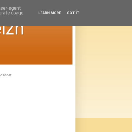
 user-agent
nerate usage
LEARN MORE
GOT IT
izh
edennet