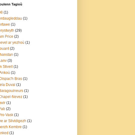
ulenn Tagioù
08
(1)
erdaugleddau
(1)
ertawe
(1)
rystwyth
(29)
m Price
(2)
evel ar yezhoù
(1)
ouant
(2)
hanstan
(1)
Lanv
(3)
n Stivell
(1)
 Ankoù
(1)
Dispac'h Bras
(1)
ela Duval
(1)
Baragouineurs
(1)
Chapel-Nevez
(1)
gwir
(1)
Pab
(2)
Vro-Vask
(1)
e ar Silvidigezh
(1)
merzh Kembre
(1)
anked
(1)