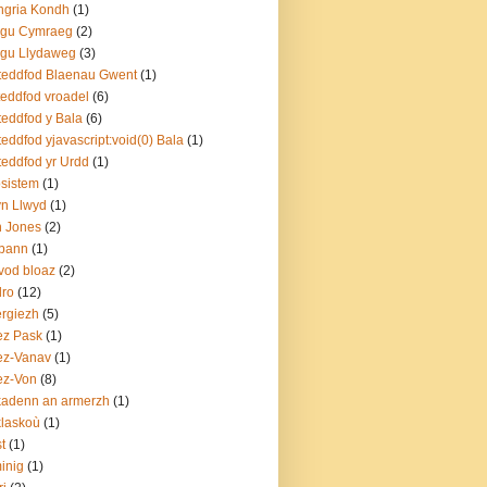
ngria Kondh
(1)
sgu Cymraeg
(2)
sgu Llydaweg
(3)
teddfod Blaenau Gwent
(1)
teddfod vroadel
(6)
teddfod y Bala
(6)
teddfod yjavascript:void(0) Bala
(1)
teddfod yr Urdd
(1)
sistem
(1)
yn Llwyd
(1)
n Jones
(2)
bann
(1)
vod bloaz
(2)
dro
(12)
rgiezh
(5)
ez Pask
(1)
ez-Vanav
(1)
ez-Von
(8)
adenn an armerzh
(1)
laskoù
(1)
t
(1)
inig
(1)