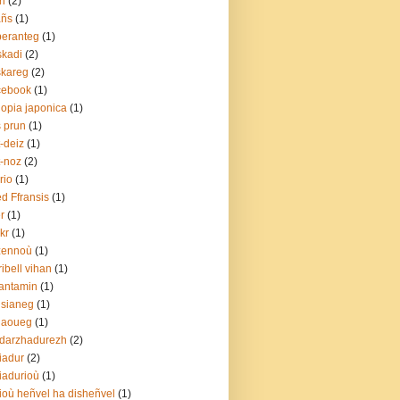
ri
(2)
añs
(1)
eranteg
(1)
kadi
(2)
skareg
(2)
cebook
(1)
lopia japonica
(1)
s prun
(1)
t-deiz
(1)
t-noz
(2)
irio
(1)
ed Ffransis
(1)
er
(1)
ckr
(1)
zennoù
(1)
gribell vihan
(1)
antamin
(1)
isianeg
(1)
laoueg
(1)
darzhadurezh
(2)
iadur
(2)
iadurioù
(1)
ioù heñvel ha disheñvel
(1)