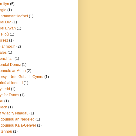
n-llyn
(5)
ogle
(1)
arnamant lec'hel
(1)
el Divi
(1)
uel Erwan
(1)
elioù
(1)
ursez
(1)
p ar moc'h
(2)
ales
(1)
enc'hlan
(1)
endal Denez
(1)
ennole ar Menn
(2)
rsyll Urdd Gobaith Cymru
(1)
rioù al loened
(1)
ynedd
(1)
nfor Evans
(1)
ku
(1)
lech
(1)
 Wlad fy Nhadau
(1)
gounioù an Nedeleg
(1)
gounioù Kala-Genver
(1)
ntennoù
(1)