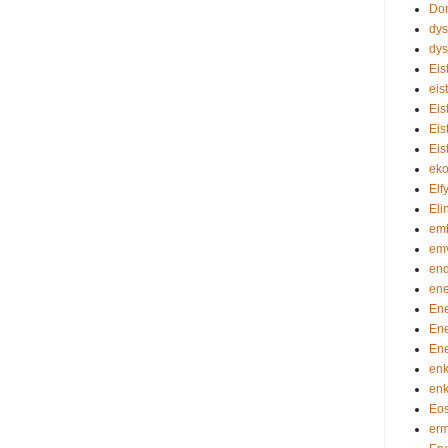
Do
dy
dy
Eis
eis
Eis
Eis
Eis
eko
Elf
Eli
em
em
en
ene
En
En
En
enk
enk
Eos
erm