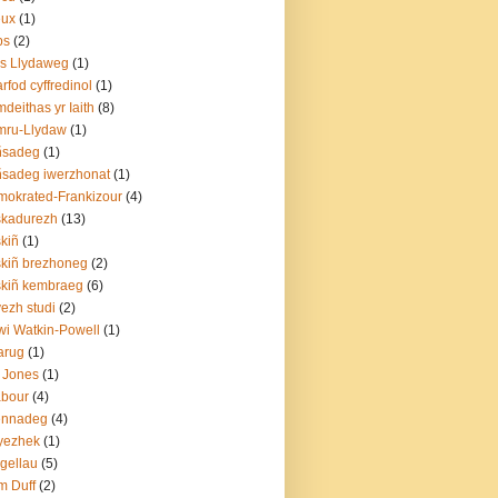
eux
(1)
ps
(2)
s Llydaweg
(1)
arfod cyffredinol
(1)
deithas yr Iaith
(8)
mru-Llydaw
(1)
ñsadeg
(1)
sadeg iwerzhonat
(1)
okrated-Frankizour
(4)
skadurezh
(13)
kiñ
(1)
kiñ brezhoneg
(2)
kiñ kembraeg
(6)
ezh studi
(2)
i Watkin-Powell
(1)
arug
(1)
 Jones
(1)
abour
(4)
ennadeg
(4)
yezhek
(1)
gellau
(5)
m Duff
(2)