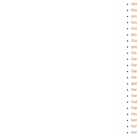
Gla
Go
gou
Gou
Go
gou
Go
gri
Gw
Gw
Gw
Gw
Gwe
gwi
Gw
Gwy
hai
Har
Hen
hen
hen
he