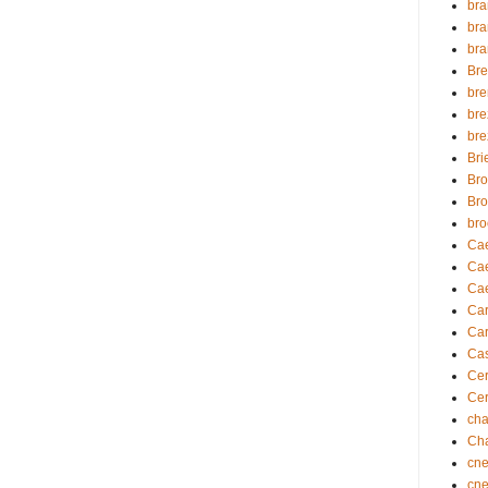
br
br
br
Bre
br
br
br
Bri
Br
Bro
bro
Caer
Cae
Cae
Ca
Car
Ca
Cer
Cer
cha
Cha
cn
cn