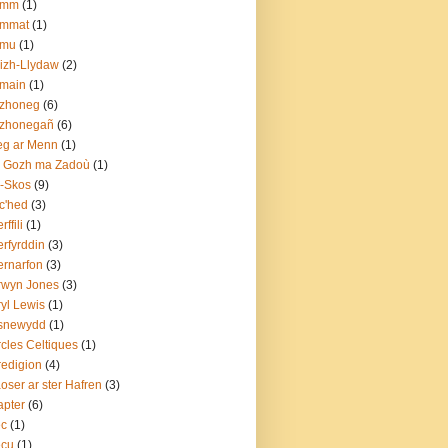
amm
(1)
ammat
(1)
amu
(1)
izh-Llydaw
(2)
emain
(1)
ezhoneg
(6)
ezhonegañ
(6)
eg ar Menn
(1)
o Gozh ma Zadoù
(1)
-Skos
(9)
c'hed
(3)
ffili
(1)
rfyrddin
(3)
rnarfon
(3)
rwyn Jones
(3)
yl Lewis
(1)
snewydd
(1)
cles Celtiques
(1)
edigion
(4)
oser ar ster Hafren
(3)
pter
(6)
ec
(1)
ecu
(1)