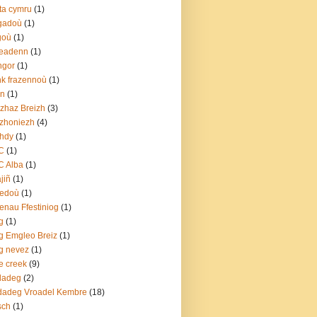
ta cymru
(1)
gadoù
(1)
goù
(1)
leadenn
(1)
ngor
(1)
k frazennoù
(1)
rn
(1)
zhaz Breizh
(3)
zhoniezh
(4)
hdy
(1)
C
(1)
C Alba
(1)
jiñ
(1)
redoù
(1)
enau Ffestiniog
(1)
g
(1)
g Emgleo Breiz
(1)
g nevez
(1)
e creek
(9)
dadeg
(2)
dadeg Vroadel Kembre
(18)
sch
(1)