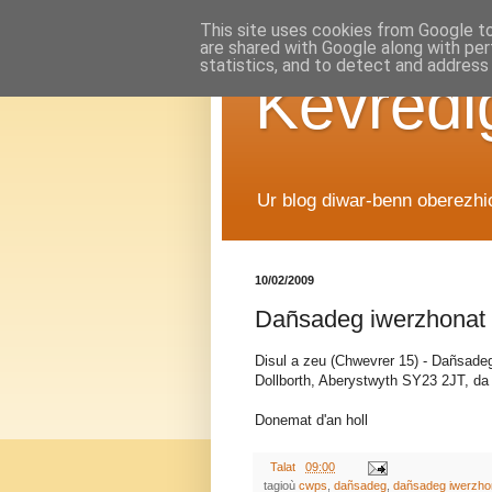
This site uses cookies from Google to 
are shared with Google along with per
statistics, and to detect and address
Kevredi
Ur blog diwar-benn oberezh
10/02/2009
Dañsadeg iwerzhonat 
Disul a zeu (Chwevrer 15) - Dañsadeg
Dollborth, Aberystwyth SY23 2JT, da 
Donemat d'an holl
Talat
09:00
tagioù
cwps
,
dañsadeg
,
dañsadeg iwerzho