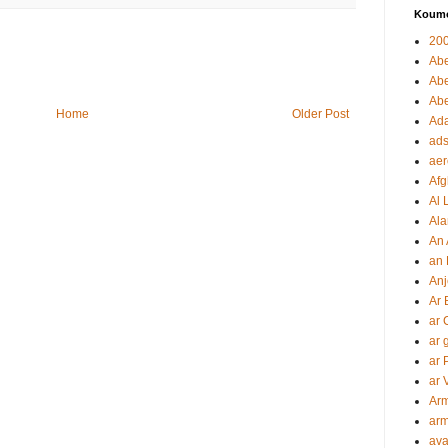
Koumo
20
Ab
Ab
Abe
Home
Older Post
Ada
ads
aer
Afg
Al 
Ala
An
an 
Anj
Ar 
ar 
ar 
ar 
ar 
Arm
ar
av