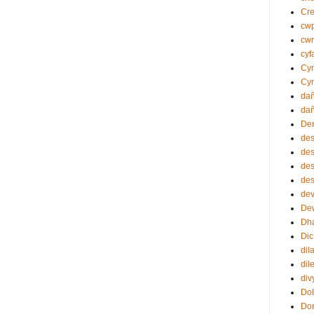
Cr
cw
cwr
cyf
Cym
Cy
da
dañ
Dem
de
des
des
des
dev
Dew
Dh
Dic
dil
dil
div
Dol
Do