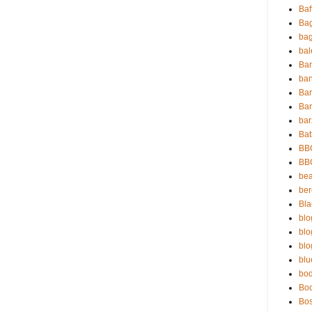
Baf
Ba
ba
ba
Ba
ban
Ba
Bar
bar
Bat
BB
BB
bea
be
Bla
blo
blo
blo
blu
bo
Bo
Bo