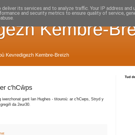
deliver its services and to analyze traffic. Your IP address and
formance and security metrics to ensure quality of service, ge
 abuse.
gezh Kembre-Bre
ioù Kevredigezh Kembre-Breizh
Tud d
er c'hCŵps
 iwerzhonat gant Ian Hughes - titouroù: ar c'hCwps, Stryd y
gregiñ da 2eur30.
nat