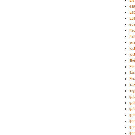
Ery
es
Esp
Eus
eu
Fa
Fal
far
fes
fes
ffle
Ffr
fla
Fli
fra
fri
gal
gal
gal
ger
ger
ger
ger