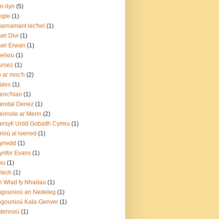
n-llyn
(5)
ogle
(1)
arnamant lec'hel
(1)
el Divi
(1)
uel Erwan
(1)
elioù
(1)
ursez
(1)
p ar moc'h
(2)
ales
(1)
enc'hlan
(1)
endal Denez
(1)
ennole ar Menn
(2)
rsyll Urdd Gobaith Cymru
(1)
rioù al loened
(1)
ynedd
(1)
nfor Evans
(1)
ku
(1)
lech
(1)
 Wlad fy Nhadau
(1)
gounioù an Nedeleg
(1)
gounioù Kala-Genver
(1)
ntennoù
(1)