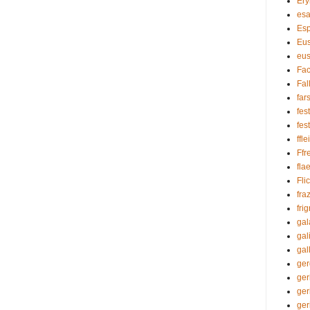
Ery
es
Esp
Eus
eu
Fa
Fal
far
fes
fes
ffle
Ffr
fla
Fli
fra
fri
gal
gal
gal
ger
ger
ger
ger