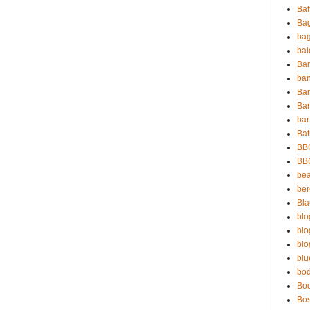
Baf
Ba
ba
ba
Ba
ban
Ba
Bar
bar
Bat
BB
BB
bea
be
Bla
blo
blo
blo
blu
bo
Bo
Bo