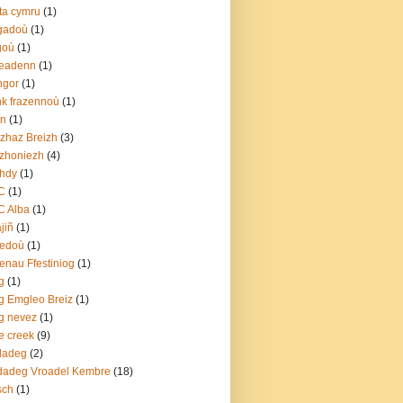
ta cymru
(1)
gadoù
(1)
goù
(1)
leadenn
(1)
ngor
(1)
k frazennoù
(1)
rn
(1)
zhaz Breizh
(3)
zhoniezh
(4)
hdy
(1)
C
(1)
C Alba
(1)
jiñ
(1)
redoù
(1)
enau Ffestiniog
(1)
g
(1)
g Emgleo Breiz
(1)
g nevez
(1)
e creek
(9)
dadeg
(2)
dadeg Vroadel Kembre
(18)
sch
(1)