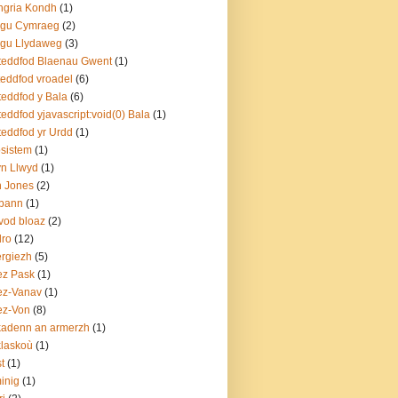
ngria Kondh
(1)
sgu Cymraeg
(2)
sgu Llydaweg
(3)
teddfod Blaenau Gwent
(1)
teddfod vroadel
(6)
teddfod y Bala
(6)
teddfod yjavascript:void(0) Bala
(1)
teddfod yr Urdd
(1)
sistem
(1)
yn Llwyd
(1)
n Jones
(2)
bann
(1)
vod bloaz
(2)
dro
(12)
rgiezh
(5)
ez Pask
(1)
ez-Vanav
(1)
ez-Von
(8)
adenn an armerzh
(1)
laskoù
(1)
t
(1)
inig
(1)