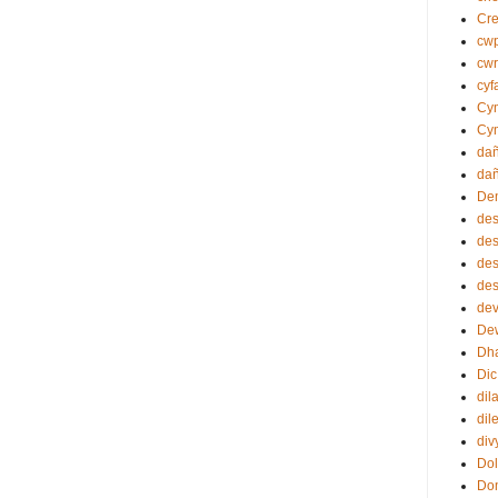
Cr
cw
cwr
cyf
Cym
Cy
da
dañ
Dem
de
des
des
des
dev
Dew
Dh
Dic
dil
dil
div
Dol
Do