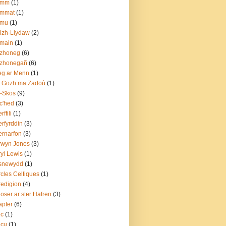
amm
(1)
ammat
(1)
amu
(1)
izh-Llydaw
(2)
emain
(1)
ezhoneg
(6)
ezhonegañ
(6)
eg ar Menn
(1)
o Gozh ma Zadoù
(1)
-Skos
(9)
c'hed
(3)
ffili
(1)
rfyrddin
(3)
rnarfon
(3)
rwyn Jones
(3)
yl Lewis
(1)
snewydd
(1)
cles Celtiques
(1)
edigion
(4)
oser ar ster Hafren
(3)
pter
(6)
ec
(1)
ecu
(1)