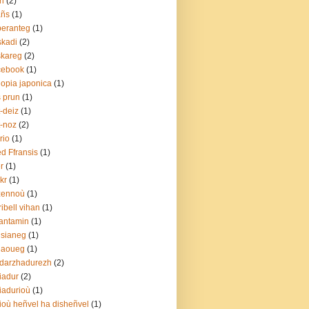
ri
(2)
añs
(1)
eranteg
(1)
kadi
(2)
skareg
(2)
cebook
(1)
lopia japonica
(1)
s prun
(1)
t-deiz
(1)
t-noz
(2)
irio
(1)
ed Ffransis
(1)
er
(1)
ckr
(1)
zennoù
(1)
gribell vihan
(1)
antamin
(1)
isianeg
(1)
laoueg
(1)
darzhadurezh
(2)
iadur
(2)
iadurioù
(1)
ioù heñvel ha disheñvel
(1)