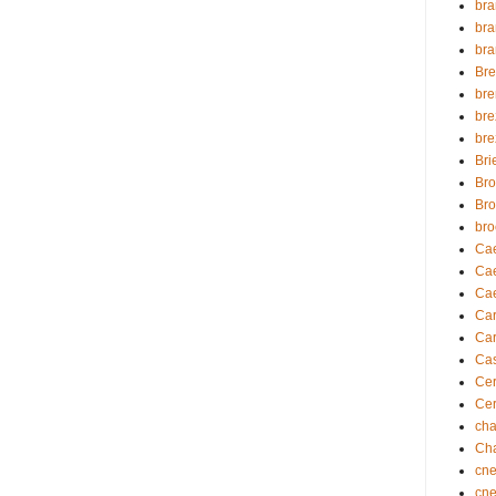
br
br
br
Bre
br
br
br
Bri
Br
Bro
bro
Caer
Cae
Cae
Ca
Car
Ca
Cer
Cer
cha
Cha
cn
cn