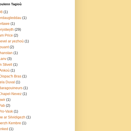
ulenn Tagioù
08
(1)
erdaugleddau
(1)
ertawe
(1)
rystwyth
(29)
m Price
(2)
evel ar yezhoù
(1)
ouant
(2)
hanstan
(1)
Lanv
(3)
n Stivell
(1)
 Ankoù
(1)
Dispac'h Bras
(1)
ela Duval
(1)
Baragouineurs
(1)
Chapel-Nevez
(1)
gwir
(1)
Pab
(2)
Vro-Vask
(1)
e ar Silvidigezh
(1)
merzh Kembre
(1)
anked
(1)