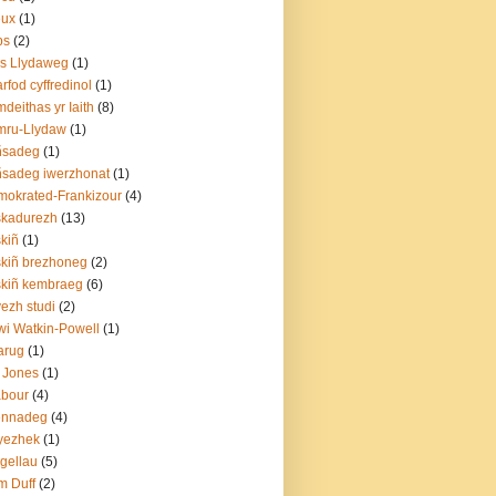
eux
(1)
ps
(2)
s Llydaweg
(1)
arfod cyffredinol
(1)
deithas yr Iaith
(8)
mru-Llydaw
(1)
ñsadeg
(1)
sadeg iwerzhonat
(1)
okrated-Frankizour
(4)
skadurezh
(13)
kiñ
(1)
kiñ brezhoneg
(2)
kiñ kembraeg
(6)
ezh studi
(2)
i Watkin-Powell
(1)
arug
(1)
 Jones
(1)
abour
(4)
ennadeg
(4)
yezhek
(1)
gellau
(5)
m Duff
(2)