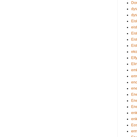
Do
dy
dy
Eis
eis
Eis
Eis
Eis
eko
Elf
Eli
em
em
en
ene
En
En
En
enk
enk
Eos
erm