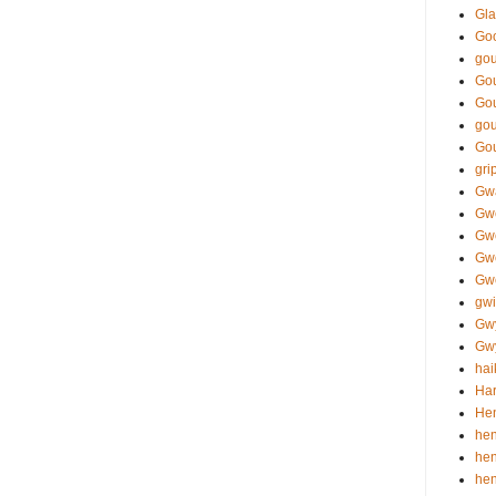
Gla
Go
gou
Gou
Go
gou
Go
gri
Gw
Gw
Gw
Gw
Gwe
gwi
Gw
Gwy
hai
Har
Hen
hen
hen
he