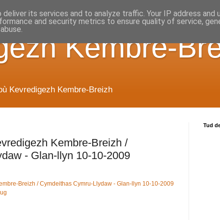
deliver its services and to analyze traffic. Your IP address and
formance and security metrics to ensure quality of service, ge
 abuse.
gezh Kembre-Bre
ioù Kevredigezh Kembre-Breizh
Tud d
Kevredigezh Kembre-Breizh /
daw - Glan-llyn 10-10-2009
 Kembre-Breizh / Cymdeithas Cymru-Llydaw - Glan-llyn 10-10-2009
oug