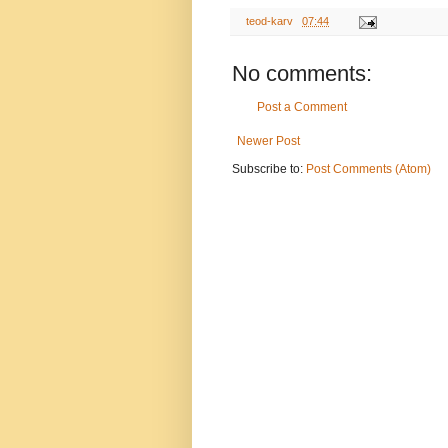
teod-karv
07:44
No comments:
Post a Comment
Newer Post
Subscribe to:
Post Comments (Atom)