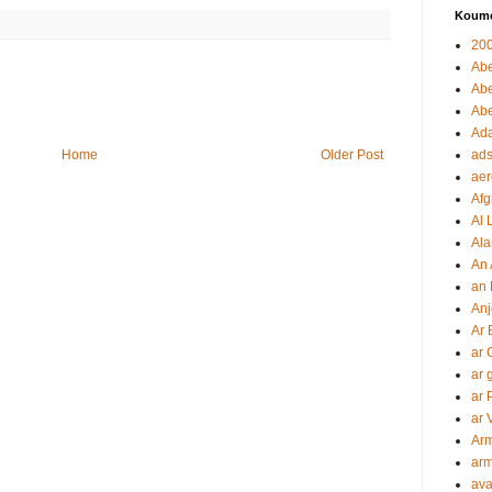
Koumo
20
Ab
Ab
Abe
Ada
Home
Older Post
ads
aer
Afg
Al 
Ala
An
an 
Anj
Ar 
ar 
ar 
ar 
ar 
Arm
ar
av