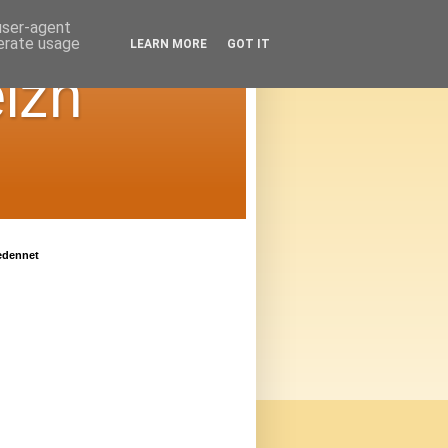
 user-agent
nerate usage
LEARN MORE
GOT IT
izh
edennet