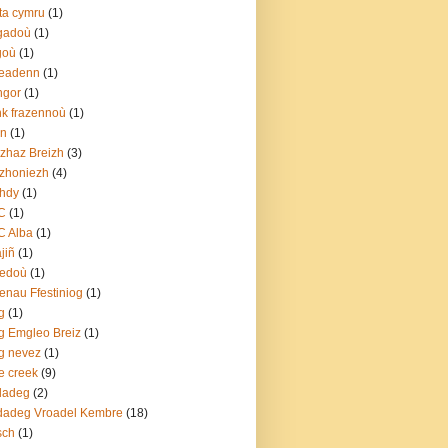
ta cymru
(1)
gadoù
(1)
goù
(1)
leadenn
(1)
ngor
(1)
k frazennoù
(1)
rn
(1)
zhaz Breizh
(3)
zhoniezh
(4)
hdy
(1)
C
(1)
C Alba
(1)
jiñ
(1)
redoù
(1)
enau Ffestiniog
(1)
g
(1)
g Emgleo Breiz
(1)
g nevez
(1)
e creek
(9)
dadeg
(2)
dadeg Vroadel Kembre
(18)
sch
(1)