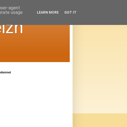
 user-agent
nerate usage
LEARN MORE
GOT IT
izh
edennet