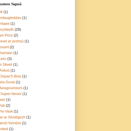
ulenn Tagioù
08
(1)
erdaugleddau
(1)
ertawe
(1)
rystwyth
(29)
m Price
(2)
evel ar yezhoù
(1)
ouant
(2)
hanstan
(1)
Lanv
(3)
n Stivell
(1)
 Ankoù
(1)
Dispac'h Bras
(1)
ela Duval
(1)
Baragouineurs
(1)
Chapel-Nevez
(1)
gwir
(1)
Pab
(2)
Vro-Vask
(1)
e ar Silvidigezh
(1)
merzh Kembre
(1)
anked
(1)