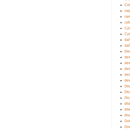
Cr
cw
cwr
cyf
Cym
Cy
da
dañ
Dem
de
des
des
des
dev
Dew
Dh
Dic
dil
dil
div
Dol
Do