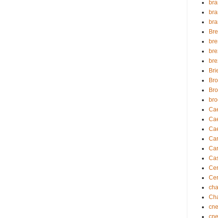
br
br
br
Bre
br
br
br
Bri
Br
Bro
bro
Caer
Cae
Cae
Ca
Car
Ca
Cer
Cer
cha
Cha
cn
cn