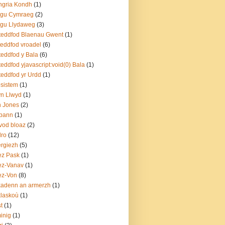
ngria Kondh
(1)
sgu Cymraeg
(2)
sgu Llydaweg
(3)
teddfod Blaenau Gwent
(1)
teddfod vroadel
(6)
teddfod y Bala
(6)
teddfod yjavascript:void(0) Bala
(1)
teddfod yr Urdd
(1)
sistem
(1)
yn Llwyd
(1)
n Jones
(2)
bann
(1)
vod bloaz
(2)
dro
(12)
rgiezh
(5)
ez Pask
(1)
ez-Vanav
(1)
ez-Von
(8)
adenn an armerzh
(1)
laskoù
(1)
t
(1)
inig
(1)