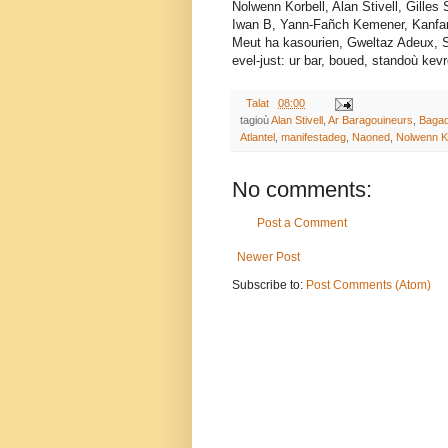
Nolwenn Korbell, Alan Stivell, Gilles
Iwan B, Yann-Fañch Kemener, Kanfar
Meut ha kasourien, Gweltaz Adeux, 
evel-just: ur bar, boued, standoù kev
Talat
08:00
tagioù
Alan Stivell
,
Ar Baragouineurs
,
Baga
Atlantel
,
manifestadeg
,
Naoned
,
Nolwenn Ko
No comments:
Post a Comment
Newer Post
Subscribe to:
Post Comments (Atom)