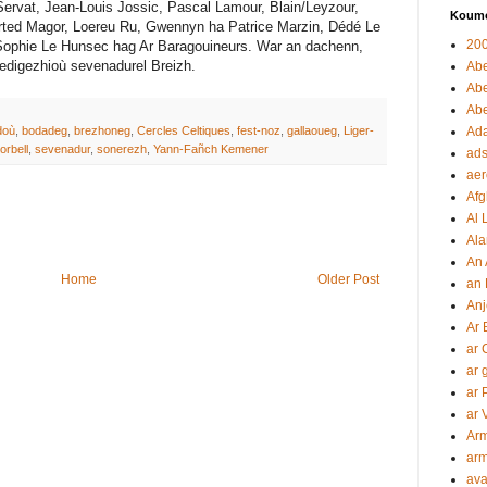
 Servat, Jean-Louis Jossic, Pascal Lamour, Blain/Leyzour,
Koumo
ted Magor, Loereu Ru, Gwennyn ha Patrice Marzin, Dédé Le
20
Sophie Le Hunsec hag Ar Baragouineurs. War an dachenn,
redigezhioù sevenadurel Breizh.
Ab
Ab
Abe
doù
,
bodadeg
,
brezhoneg
,
Cercles Celtiques
,
fest-noz
,
gallaoueg
,
Liger-
Ada
rbell
,
sevenadur
,
sonerezh
,
Yann-Fañch Kemener
ads
aer
Afg
Al 
Ala
An
Home
Older Post
an 
Anj
Ar 
ar 
ar 
ar 
ar 
Arm
ar
av