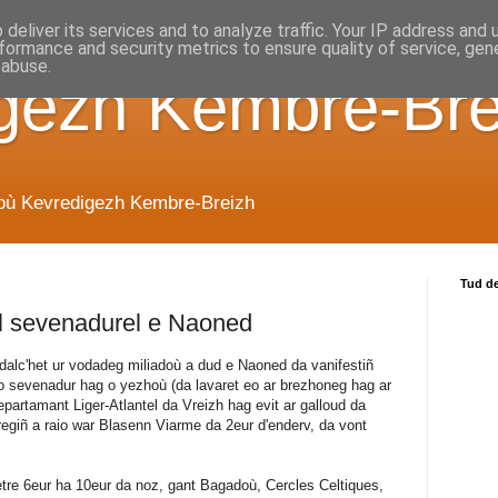
deliver its services and to analyze traffic. Your IP address and
formance and security metrics to ensure quality of service, ge
 abuse.
gezh Kembre-Bre
ioù Kevredigezh Kembre-Breizh
Tud d
l sevenadurel e Naoned
dalc'het ur vodadeg miliadoù a dud e Naoned da vanifestiñ
z o sevenadur hag o yezhoù (da lavaret eo ar brezhoneg hag ar
epartamant Liger-Atlantel da Vreizh hag evit ar galloud da
Kregiñ a raio war Blasenn Viarme da 2eur d'enderv, da vont
 etre 6eur ha 10eur da noz, gant Bagadoù, Cercles Celtiques,