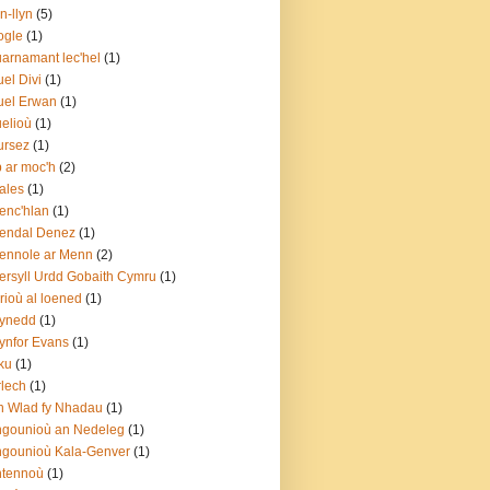
n-llyn
(5)
ogle
(1)
arnamant lec'hel
(1)
el Divi
(1)
uel Erwan
(1)
elioù
(1)
ursez
(1)
p ar moc'h
(2)
ales
(1)
enc'hlan
(1)
endal Denez
(1)
ennole ar Menn
(2)
rsyll Urdd Gobaith Cymru
(1)
rioù al loened
(1)
ynedd
(1)
nfor Evans
(1)
ku
(1)
lech
(1)
 Wlad fy Nhadau
(1)
gounioù an Nedeleg
(1)
gounioù Kala-Genver
(1)
ntennoù
(1)