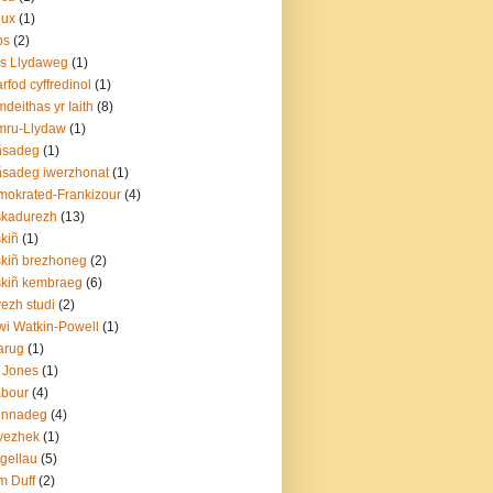
eux
(1)
ps
(2)
s Llydaweg
(1)
arfod cyffredinol
(1)
deithas yr Iaith
(8)
mru-Llydaw
(1)
ñsadeg
(1)
sadeg iwerzhonat
(1)
okrated-Frankizour
(4)
skadurezh
(13)
kiñ
(1)
kiñ brezhoneg
(2)
kiñ kembraeg
(6)
ezh studi
(2)
i Watkin-Powell
(1)
arug
(1)
 Jones
(1)
abour
(4)
ennadeg
(4)
yezhek
(1)
gellau
(5)
m Duff
(2)