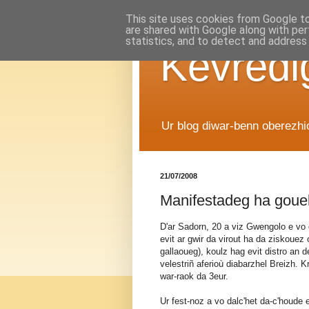
This site uses cookies from Google to 
are shared with Google along with per
statistics, and to detect and address
Kevredi
Ur blog diwar-benn oberezh
21/07/2008
Manifestadeg ha goue
D'ar Sadorn, 20 a viz Gwengolo e vo 
evit ar gwir da virout ha da ziskoue
gallaoueg), koulz hag evit distro an d
velestriñ aferioù diabarzhel Breizh. 
war-raok da 3eur.
Ur fest-noz a vo dalc'het da-c'houde