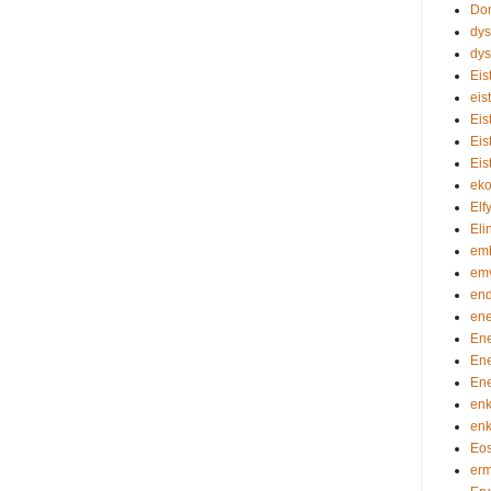
Do
dy
dy
Eis
eis
Eis
Eis
Eis
eko
Elf
Eli
em
em
en
ene
En
En
En
enk
enk
Eos
erm