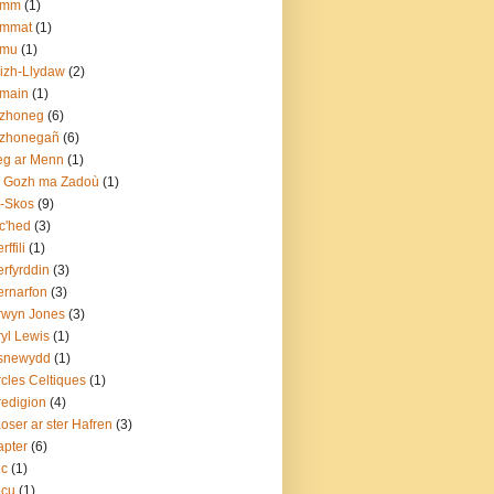
amm
(1)
ammat
(1)
amu
(1)
izh-Llydaw
(2)
emain
(1)
ezhoneg
(6)
ezhonegañ
(6)
eg ar Menn
(1)
o Gozh ma Zadoù
(1)
-Skos
(9)
c'hed
(3)
ffili
(1)
rfyrddin
(3)
rnarfon
(3)
rwyn Jones
(3)
yl Lewis
(1)
snewydd
(1)
cles Celtiques
(1)
edigion
(4)
oser ar ster Hafren
(3)
pter
(6)
ec
(1)
ecu
(1)