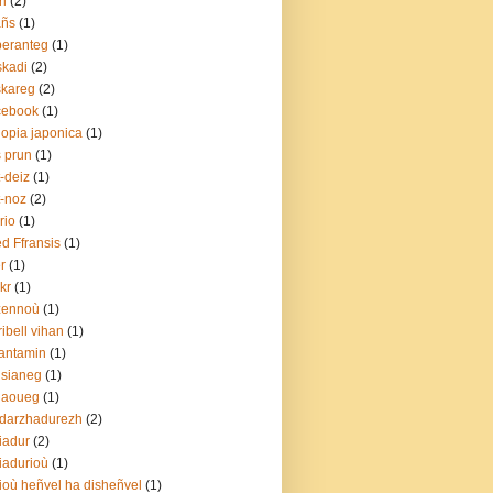
ri
(2)
añs
(1)
eranteg
(1)
kadi
(2)
skareg
(2)
cebook
(1)
lopia japonica
(1)
s prun
(1)
t-deiz
(1)
t-noz
(2)
irio
(1)
ed Ffransis
(1)
er
(1)
ckr
(1)
zennoù
(1)
gribell vihan
(1)
antamin
(1)
isianeg
(1)
laoueg
(1)
darzhadurezh
(2)
iadur
(2)
iadurioù
(1)
ioù heñvel ha disheñvel
(1)