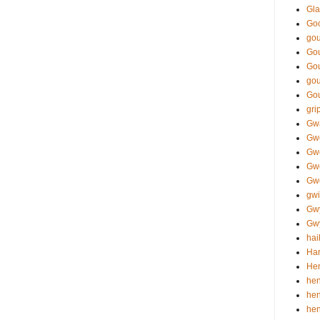
Gla
Go
gou
Gou
Go
gou
Go
gri
Gw
Gw
Gw
Gw
Gwe
gwi
Gw
Gwy
hai
Har
Hen
hen
hen
he