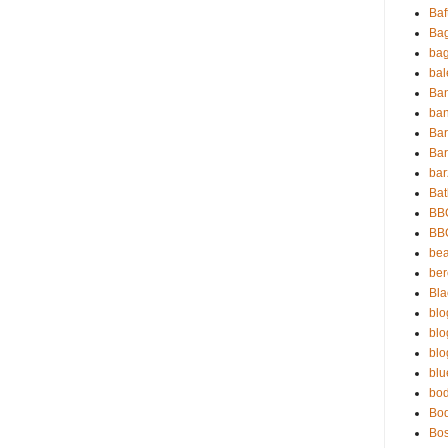
Baf
Ba
ba
ba
Ba
ban
Ba
Bar
bar
Bat
BB
BB
bea
be
Bla
blo
blo
blo
blu
bo
Bo
Bo